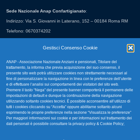
Sede Nazionale Anap Confartigianato
:
Indirizzo: Via S. Giovanni in Laterano, 152 – 00184 Roma RM
Telefono: 0670374202
E-mail: anap@confartigianato.it
Gestisci Consenso Cookie
ANAP - Associazione Nazionale Anziani e pensionati, Titolare del
FAQ – Domande Frequenti
trattamento, la informa che previa acquisizione del suo consenso, il
presente sito web potrà utilizzare cookies non strettamente necessari al
fine di personalizzare la navigazione in linea con le preferenze dell’utente
La nostra Newsletter
e di effettuare l’analisi sui comportamenti dei visitatori del sito web.
Premere il tasto “Nega” del presente banner comporterà il permanere delle
Link Utili
impostazioni di default e dunque la continuazione della navigazione
utilizzando soltanto cookies tecnici. È possibile acconsentire all’utilizzo di
tutti i cookies cliccando su “Accetta” oppure abilitarne soltanto alcuni
TG Confartigianato
esprimendo le proprie preferenze nella sezione “Visualizza le preferenze”
Per maggiori informazioni sui cookie e per informazioni sul trattamento dei
Privacy & Cookie Policy
dati personali è possibile consultare la
privacy policy & Cookie Policy
;