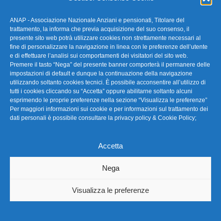
ANAP - Associazione Nazionale Anziani e pensionati, Titolare del
FAQ – Domande Frequenti
trattamento, la informa che previa acquisizione del suo consenso, il
presente sito web potrà utilizzare cookies non strettamente necessari al
fine di personalizzare la navigazione in linea con le preferenze dell’utente
La nostra Newsletter
e di effettuare l’analisi sui comportamenti dei visitatori del sito web.
Premere il tasto “Nega” del presente banner comporterà il permanere delle
Link Utili
impostazioni di default e dunque la continuazione della navigazione
utilizzando soltanto cookies tecnici. È possibile acconsentire all’utilizzo di
tutti i cookies cliccando su “Accetta” oppure abilitarne soltanto alcuni
TG Confartigianato
esprimendo le proprie preferenze nella sezione “Visualizza le preferenze”
Per maggiori informazioni sui cookie e per informazioni sul trattamento dei
Privacy & Cookie Policy
dati personali è possibile consultare la
privacy policy & Cookie Policy
;
Accetta
Seguici
Nega
Visualizza le preferenze