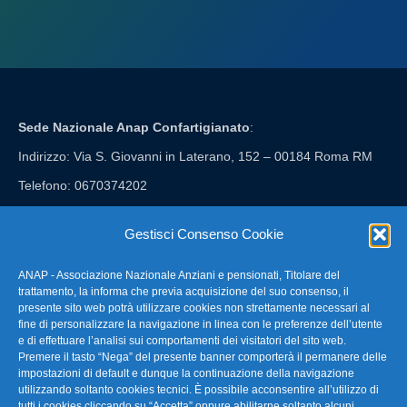
Sede Nazionale Anap Confartigianato
:
Indirizzo: Via S. Giovanni in Laterano, 152 – 00184 Roma RM
Telefono: 0670374202
E-mail: anap@confartigianato.it
Gestisci Consenso Cookie
ANAP - Associazione Nazionale Anziani e pensionati, Titolare del
FAQ – Domande Frequenti
trattamento, la informa che previa acquisizione del suo consenso, il
presente sito web potrà utilizzare cookies non strettamente necessari al
fine di personalizzare la navigazione in linea con le preferenze dell’utente
La nostra Newsletter
e di effettuare l’analisi sui comportamenti dei visitatori del sito web.
Premere il tasto “Nega” del presente banner comporterà il permanere delle
Link Utili
impostazioni di default e dunque la continuazione della navigazione
utilizzando soltanto cookies tecnici. È possibile acconsentire all’utilizzo di
tutti i cookies cliccando su “Accetta” oppure abilitarne soltanto alcuni