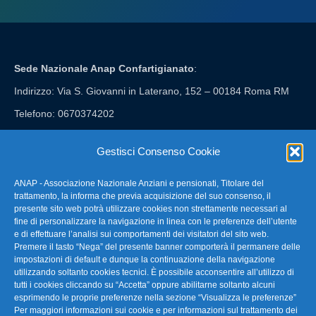
Sede Nazionale Anap Confartigianato
:
Indirizzo: Via S. Giovanni in Laterano, 152 – 00184 Roma RM
Telefono: 0670374202
E-mail: anap@confartigianato.it
Gestisci Consenso Cookie
ANAP - Associazione Nazionale Anziani e pensionati, Titolare del
FAQ – Domande Frequenti
trattamento, la informa che previa acquisizione del suo consenso, il
presente sito web potrà utilizzare cookies non strettamente necessari al
fine di personalizzare la navigazione in linea con le preferenze dell’utente
La nostra Newsletter
e di effettuare l’analisi sui comportamenti dei visitatori del sito web.
Premere il tasto “Nega” del presente banner comporterà il permanere delle
Link Utili
impostazioni di default e dunque la continuazione della navigazione
utilizzando soltanto cookies tecnici. È possibile acconsentire all’utilizzo di
tutti i cookies cliccando su “Accetta” oppure abilitarne soltanto alcuni
TG Confartigianato
esprimendo le proprie preferenze nella sezione “Visualizza le preferenze”
Per maggiori informazioni sui cookie e per informazioni sul trattamento dei