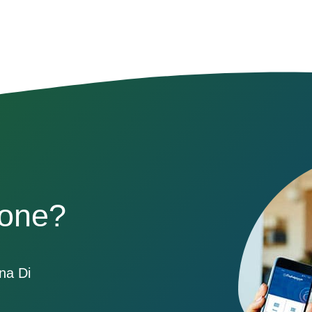
sone?
ona Di