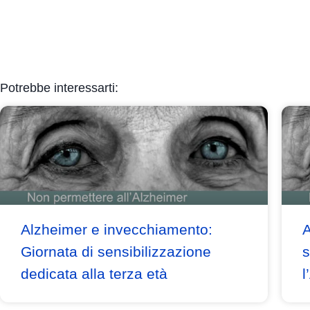
Potrebbe interessarti:
Alzheimer e invecchiamento:
A
Giornata di sensibilizzazione
s
dedicata alla terza età
l