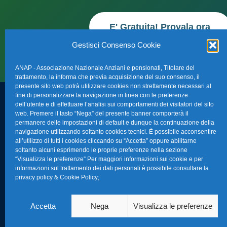
E' Gratuita! Provala ora
Gestisci Consenso Cookie
ANAP - Associazione Nazionale Anziani e pensionati, Titolare del
trattamento, la informa che previa acquisizione del suo consenso, il
presente sito web potrà utilizzare cookies non strettamente necessari al
fine di personalizzare la navigazione in linea con le preferenze
dell’utente e di effettuare l’analisi sui comportamenti dei visitatori del sito
FAQ – Domande 
web. Premere il tasto “Nega” del presente banner comporterà il
Sede Nazionale Anap Confartigianato
:
permanere delle impostazioni di default e dunque la continuazione della
Indirizzo: Via S. Giovanni in Laterano,
navigazione utilizzando soltanto cookies tecnici. È possibile acconsentire
La nostra Newsle
all’utilizzo di tutti i cookies cliccando su “Accetta” oppure abilitarne
152 – 00184 Roma RM
soltanto alcuni esprimendo le proprie preferenze nella sezione
Link Utili
“Visualizza le preferenze” Per maggiori informazioni sui cookie e per
Telefono: 0670374202
informazioni sul trattamento dei dati personali è possibile consultare la
privacy policy & Cookie Policy
;
E-mail: anap@confartigianato.it
TG Confartigian
Privacy & Cookie
Accetta
Nega
Visualizza le preferenze