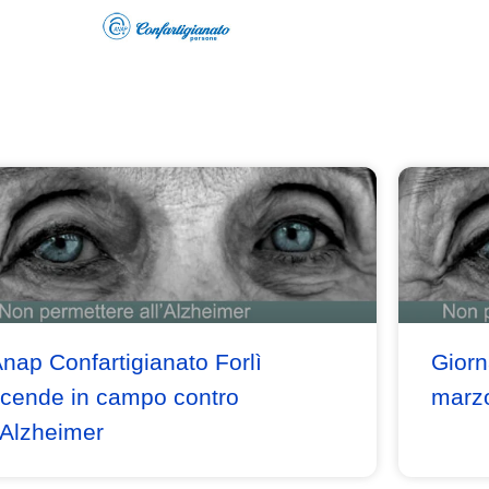
nap Confartigianato Forlì
Giorn
cende in campo contro
marzo
’Alzheimer