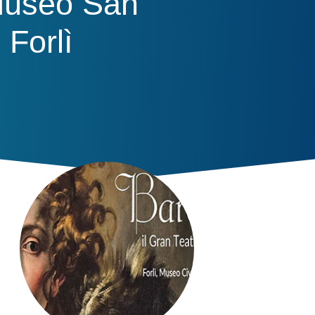
 Museo San
Forlì