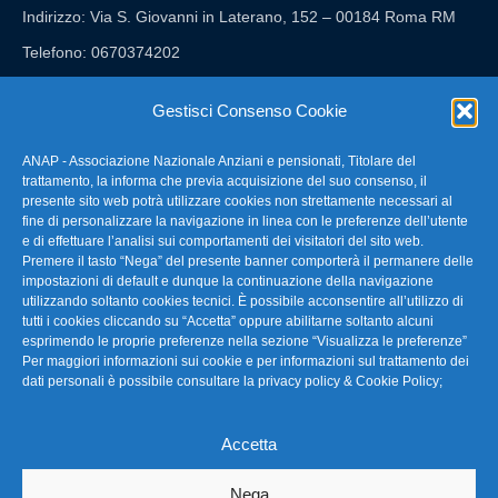
Indirizzo: Via S. Giovanni in Laterano, 152 – 00184 Roma RM
Telefono: 0670374202
E-mail: anap@confartigianato.it
Gestisci Consenso Cookie
ANAP - Associazione Nazionale Anziani e pensionati, Titolare del
FAQ – Domande Frequenti
trattamento, la informa che previa acquisizione del suo consenso, il
presente sito web potrà utilizzare cookies non strettamente necessari al
fine di personalizzare la navigazione in linea con le preferenze dell’utente
La nostra Newsletter
e di effettuare l’analisi sui comportamenti dei visitatori del sito web.
Premere il tasto “Nega” del presente banner comporterà il permanere delle
Link Utili
impostazioni di default e dunque la continuazione della navigazione
utilizzando soltanto cookies tecnici. È possibile acconsentire all’utilizzo di
tutti i cookies cliccando su “Accetta” oppure abilitarne soltanto alcuni
TG Confartigianato
esprimendo le proprie preferenze nella sezione “Visualizza le preferenze”
Per maggiori informazioni sui cookie e per informazioni sul trattamento dei
Privacy & Cookie Policy
dati personali è possibile consultare la
privacy policy & Cookie Policy
;
Accetta
Seguici
Nega