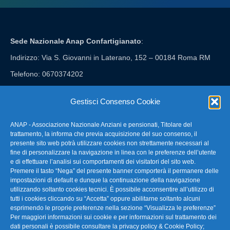
Sede Nazionale Anap Confartigianato
:
Indirizzo: Via S. Giovanni in Laterano, 152 – 00184 Roma RM
Telefono: 0670374202
E-mail: anap@confartigianato.it
Gestisci Consenso Cookie
ANAP - Associazione Nazionale Anziani e pensionati, Titolare del
FAQ – Domande Frequenti
trattamento, la informa che previa acquisizione del suo consenso, il
presente sito web potrà utilizzare cookies non strettamente necessari al
fine di personalizzare la navigazione in linea con le preferenze dell’utente
La nostra Newsletter
e di effettuare l’analisi sui comportamenti dei visitatori del sito web.
Premere il tasto “Nega” del presente banner comporterà il permanere delle
Link Utili
impostazioni di default e dunque la continuazione della navigazione
utilizzando soltanto cookies tecnici. È possibile acconsentire all’utilizzo di
tutti i cookies cliccando su “Accetta” oppure abilitarne soltanto alcuni
TG Confartigianato
esprimendo le proprie preferenze nella sezione “Visualizza le preferenze”
Per maggiori informazioni sui cookie e per informazioni sul trattamento dei
Privacy & Cookie Policy
dati personali è possibile consultare la
privacy policy & Cookie Policy
;