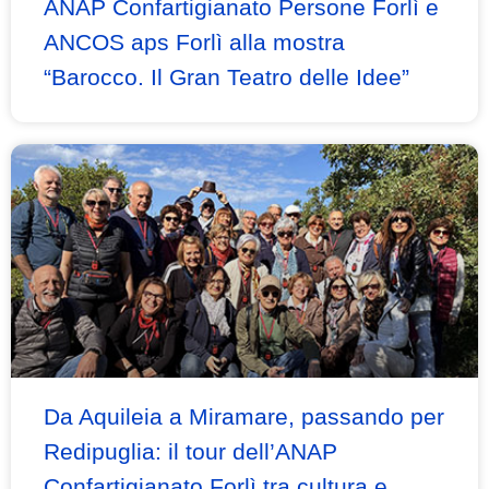
ANAP Confartigianato Persone Forlì e
ANCOS aps Forlì alla mostra
“Barocco. Il Gran Teatro delle Idee”
Da Aquileia a Miramare, passando per
Redipuglia: il tour dell’ANAP
Confartigianato Forlì tra cultura e