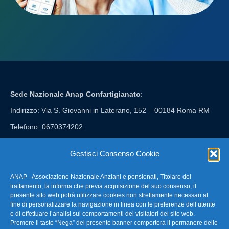
Sede Nazionale Anap Confartigianato
:
Indirizzo: Via S. Giovanni in Laterano, 152 – 00184 Roma RM
Telefono: 0670374202
E-mail: anap@confartigianato.it
Gestisci Consenso Cookie
ANAP - Associazione Nazionale Anziani e pensionati, Titolare del
FAQ – Domande Frequenti
trattamento, la informa che previa acquisizione del suo consenso, il
presente sito web potrà utilizzare cookies non strettamente necessari al
fine di personalizzare la navigazione in linea con le preferenze dell’utente
La nostra Newsletter
e di effettuare l’analisi sui comportamenti dei visitatori del sito web.
Premere il tasto “Nega” del presente banner comporterà il permanere delle