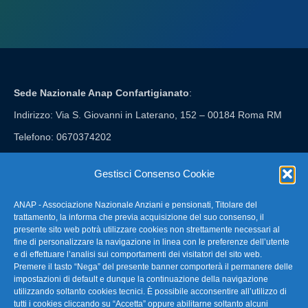
Sede Nazionale Anap Confartigianato
:
Indirizzo: Via S. Giovanni in Laterano, 152 – 00184 Roma RM
Telefono: 0670374202
E-mail: anap@confartigianato.it
Gestisci Consenso Cookie
ANAP - Associazione Nazionale Anziani e pensionati, Titolare del
FAQ – Domande Frequenti
trattamento, la informa che previa acquisizione del suo consenso, il
presente sito web potrà utilizzare cookies non strettamente necessari al
fine di personalizzare la navigazione in linea con le preferenze dell’utente
La nostra Newsletter
e di effettuare l’analisi sui comportamenti dei visitatori del sito web.
Premere il tasto “Nega” del presente banner comporterà il permanere delle
Link Utili
impostazioni di default e dunque la continuazione della navigazione
utilizzando soltanto cookies tecnici. È possibile acconsentire all’utilizzo di
tutti i cookies cliccando su “Accetta” oppure abilitarne soltanto alcuni