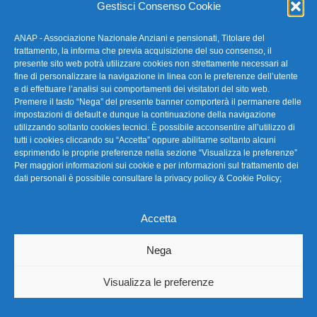
Gestisci Consenso Cookie
ANAP - Associazione Nazionale Anziani e pensionati, Titolare del
FAQ – Domande Frequenti
trattamento, la informa che previa acquisizione del suo consenso, il
presente sito web potrà utilizzare cookies non strettamente necessari al
fine di personalizzare la navigazione in linea con le preferenze dell’utente
La nostra Newsletter
e di effettuare l’analisi sui comportamenti dei visitatori del sito web.
Premere il tasto “Nega” del presente banner comporterà il permanere delle
Link Utili
impostazioni di default e dunque la continuazione della navigazione
utilizzando soltanto cookies tecnici. È possibile acconsentire all’utilizzo di
tutti i cookies cliccando su “Accetta” oppure abilitarne soltanto alcuni
TG Confartigianato
esprimendo le proprie preferenze nella sezione “Visualizza le preferenze”
Per maggiori informazioni sui cookie e per informazioni sul trattamento dei
Privacy & Cookie Policy
dati personali è possibile consultare la
privacy policy & Cookie Policy
;
Accetta
Seguici
Nega
Visualizza le preferenze