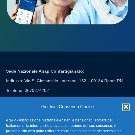
Sede Nazionale Anap Confartigianato
:
Indirizzo: Via S. Giovanni in Laterano, 152 – 00184 Roma RM
Telefono: 0670374202
E-mail: anap@confartigianato.it
Gestisci Consenso Cookie
ANAP - Associazione Nazionale Anziani e pensionati, Titolare del
FAQ – Domande Frequenti
trattamento, la informa che previa acquisizione del suo consenso, il
presente sito web potrà utilizzare cookies non strettamente necessari al