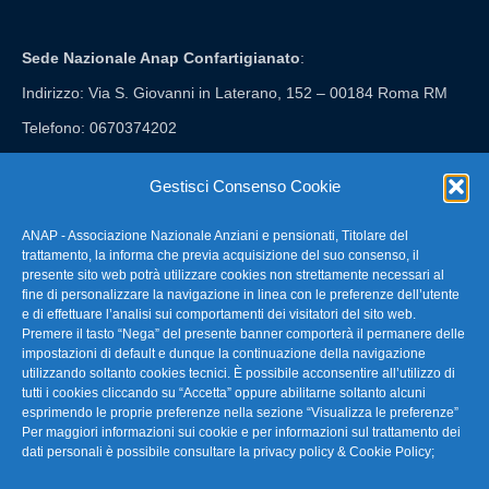
Sede Nazionale Anap Confartigianato
:
Indirizzo: Via S. Giovanni in Laterano, 152 – 00184 Roma RM
Telefono: 0670374202
E-mail: anap@confartigianato.it
Gestisci Consenso Cookie
ANAP - Associazione Nazionale Anziani e pensionati, Titolare del
FAQ – Domande Frequenti
trattamento, la informa che previa acquisizione del suo consenso, il
presente sito web potrà utilizzare cookies non strettamente necessari al
fine di personalizzare la navigazione in linea con le preferenze dell’utente
La nostra Newsletter
e di effettuare l’analisi sui comportamenti dei visitatori del sito web.
Premere il tasto “Nega” del presente banner comporterà il permanere delle
Link Utili
impostazioni di default e dunque la continuazione della navigazione
utilizzando soltanto cookies tecnici. È possibile acconsentire all’utilizzo di
tutti i cookies cliccando su “Accetta” oppure abilitarne soltanto alcuni
TG Confartigianato
esprimendo le proprie preferenze nella sezione “Visualizza le preferenze”
Per maggiori informazioni sui cookie e per informazioni sul trattamento dei
Privacy & Cookie Policy
dati personali è possibile consultare la
privacy policy & Cookie Policy
;