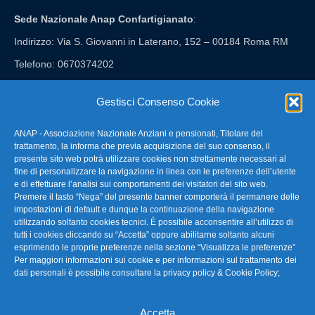
Sede Nazionale Anap Confartigianato
:
Indirizzo: Via S. Giovanni in Laterano, 152 – 00184 Roma RM
Telefono: 0670374202
E-mail: anap@confartigianato.it
Gestisci Consenso Cookie
ANAP - Associazione Nazionale Anziani e pensionati, Titolare del
FAQ – Domande Frequenti
trattamento, la informa che previa acquisizione del suo consenso, il
presente sito web potrà utilizzare cookies non strettamente necessari al
fine di personalizzare la navigazione in linea con le preferenze dell’utente
La nostra Newsletter
e di effettuare l’analisi sui comportamenti dei visitatori del sito web.
Premere il tasto “Nega” del presente banner comporterà il permanere delle
Link Utili
impostazioni di default e dunque la continuazione della navigazione
utilizzando soltanto cookies tecnici. È possibile acconsentire all’utilizzo di
tutti i cookies cliccando su “Accetta” oppure abilitarne soltanto alcuni
TG Confartigianato
esprimendo le proprie preferenze nella sezione “Visualizza le preferenze”
Per maggiori informazioni sui cookie e per informazioni sul trattamento dei
Privacy & Cookie Policy
dati personali è possibile consultare la
privacy policy & Cookie Policy
;
Accetta