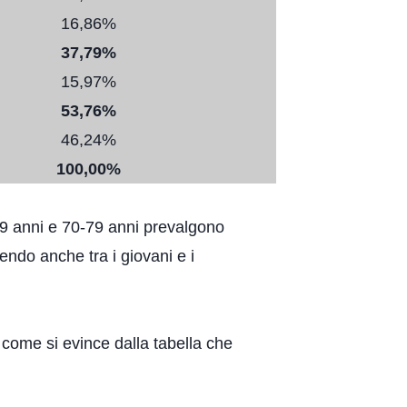
16,86%
37,79%
15,97%
53,76%
46,24%
100,00%
69 anni e 70-79 anni prevalgono
endo anche tra i giovani e i
 come si evince dalla tabella che