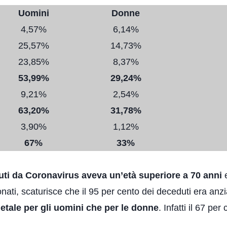
Uomini
Donne
4,57%
6,14%
25,57%
14,73%
23,85%
8,37%
53,99%
29,24%
9,21%
2,54%
63,20%
31,78%
3,90%
1,12%
67%
33%
uti da Coronavirus aveva un’età superiore a 70 anni
e
nati, scaturisce che il 95 per cento dei deceduti era anz
letale per gli uomini che per le donne
. Infatti il 67 pe