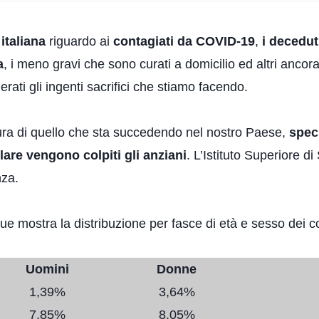
 italiana
riguardo ai
contagiati da COVID-19
,
i decedut
a
, i meno gravi che sono curati a domicilio ed altri ancora.
erati gli ingenti sacrifici che stiamo facendo.
sura di quello che sta succedendo nel nostro Paese,
spec
are vengono colpiti gli anziani
. L’Istituto Superiore di
nza.
ue mostra la distribuzione per fasce di età e sesso dei co
Uomini
Donne
1,39%
3,64%
7,85%
8,05%