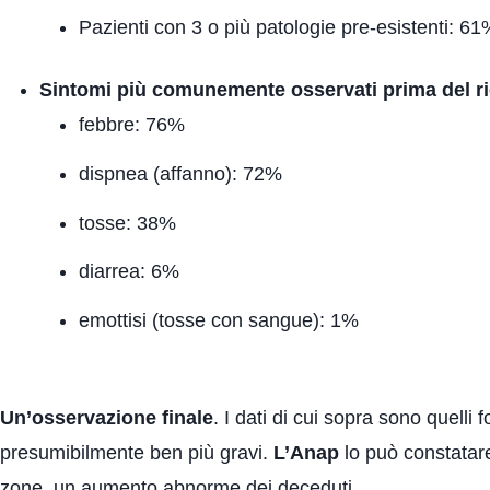
Pazienti con 3 o più patologie pre-esistenti: 6
Sintomi più comunemente osservati prima del r
febbre: 76%
dispnea (affanno): 72%
tosse: 38%
diarrea: 6%
emottisi (tosse con sangue): 1%
Un’osservazione finale
. I dati di cui sopra sono quelli 
presumibilmente ben più gravi.
L’Anap
lo può constatare 
zone, un aumento abnorme dei deceduti.