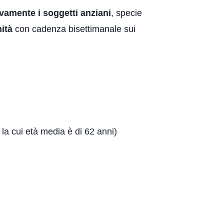
ivamente i soggetti anziani
, specie
nità
con cadenza bisettimanale sui
e la cui età media è di 62 anni)