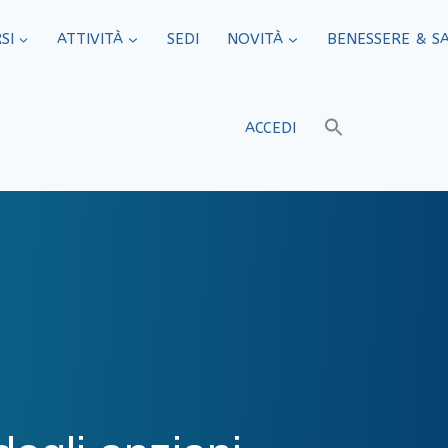
SI
ATTIVITÀ
SEDI​
NOVITÀ
BENESSERE & S
ACCEDI