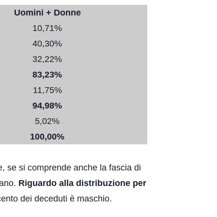
Uomini + Donne
10,71%
40,30%
32,22%
83,23%
11,75%
94,98%
5,02%
100,00%
, se si comprende anche la fascia di
iano.
Riguardo alla distribuzione per
r cento dei deceduti è maschio.