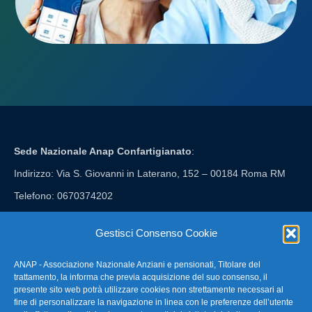
Sede Nazionale Anap Confartigianato
:
Indirizzo: Via S. Giovanni in Laterano, 152 – 00184 Roma RM
Telefono: 0670374202
E-mail: anap@confartigianato.it
Gestisci Consenso Cookie
ANAP - Associazione Nazionale Anziani e pensionati, Titolare del
FAQ – Domande Frequenti
trattamento, la informa che previa acquisizione del suo consenso, il
presente sito web potrà utilizzare cookies non strettamente necessari al
fine di personalizzare la navigazione in linea con le preferenze dell’utente
La nostra Newsletter