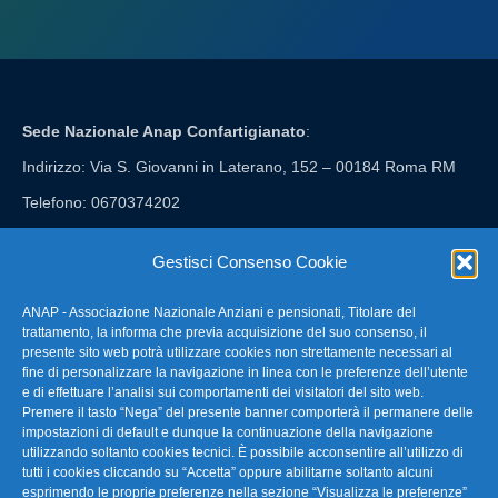
Sede Nazionale Anap Confartigianato
:
Indirizzo: Via S. Giovanni in Laterano, 152 – 00184 Roma RM
Telefono: 0670374202
E-mail: anap@confartigianato.it
Gestisci Consenso Cookie
ANAP - Associazione Nazionale Anziani e pensionati, Titolare del
FAQ – Domande Frequenti
trattamento, la informa che previa acquisizione del suo consenso, il
presente sito web potrà utilizzare cookies non strettamente necessari al
fine di personalizzare la navigazione in linea con le preferenze dell’utente
La nostra Newsletter
e di effettuare l’analisi sui comportamenti dei visitatori del sito web.
Premere il tasto “Nega” del presente banner comporterà il permanere delle
Link Utili
impostazioni di default e dunque la continuazione della navigazione
utilizzando soltanto cookies tecnici. È possibile acconsentire all’utilizzo di
tutti i cookies cliccando su “Accetta” oppure abilitarne soltanto alcuni
TG Confartigianato
esprimendo le proprie preferenze nella sezione “Visualizza le preferenze”