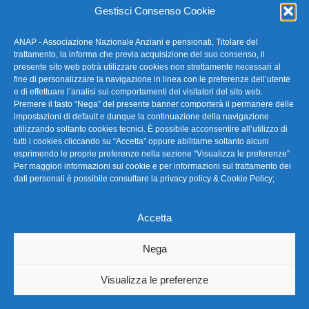
Gestisci Consenso Cookie
ANAP - Associazione Nazionale Anziani e pensionati, Titolare del
FAQ – Domande Frequenti
trattamento, la informa che previa acquisizione del suo consenso, il
presente sito web potrà utilizzare cookies non strettamente necessari al
fine di personalizzare la navigazione in linea con le preferenze dell’utente
La nostra Newsletter
e di effettuare l’analisi sui comportamenti dei visitatori del sito web.
Premere il tasto “Nega” del presente banner comporterà il permanere delle
Link Utili
impostazioni di default e dunque la continuazione della navigazione
utilizzando soltanto cookies tecnici. È possibile acconsentire all’utilizzo di
tutti i cookies cliccando su “Accetta” oppure abilitarne soltanto alcuni
TG Confartigianato
esprimendo le proprie preferenze nella sezione “Visualizza le preferenze”
Per maggiori informazioni sui cookie e per informazioni sul trattamento dei
Privacy & Cookie Policy
dati personali è possibile consultare la
privacy policy & Cookie Policy
;
Accetta
Seguici
Nega
Visualizza le preferenze