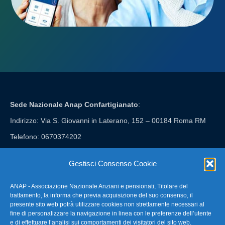
Sede Nazionale Anap Confartigianato
:
Indirizzo: Via S. Giovanni in Laterano, 152 – 00184 Roma RM
Telefono: 0670374202
E-mail: anap@confartigianato.it
Gestisci Consenso Cookie
ANAP - Associazione Nazionale Anziani e pensionati, Titolare del
FAQ – Domande Frequenti
trattamento, la informa che previa acquisizione del suo consenso, il
presente sito web potrà utilizzare cookies non strettamente necessari al
fine di personalizzare la navigazione in linea con le preferenze dell’utente
La nostra Newsletter
e di effettuare l’analisi sui comportamenti dei visitatori del sito web.