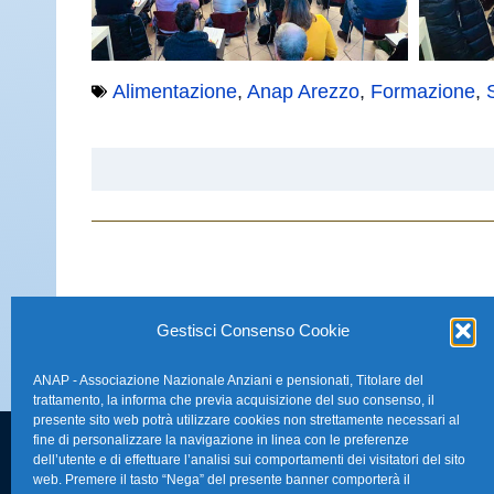
Alimentazione
,
Anap Arezzo
,
Formazione
,
Gestisci Consenso Cookie
ANAP - Associazione Nazionale Anziani e pensionati, Titolare del
trattamento, la informa che previa acquisizione del suo consenso, il
presente sito web potrà utilizzare cookies non strettamente necessari al
fine di personalizzare la navigazione in linea con le preferenze
dell’utente e di effettuare l’analisi sui comportamenti dei visitatori del sito
FAQ – Domande 
web. Premere il tasto “Nega” del presente banner comporterà il
Sede Nazionale Anap Confartigianato
: