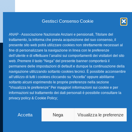
Gestisci Consenso Cookie
ANAP - Associazione Nazionale Anziani e pensionati, Titolare del
trattamento, la informa che previa acquisizione del suo consenso, il
presente sito web potrà utilizzare cookies non strettamente necessari al
fine di personalizzare la navigazione in linea con le preferenze
dell’utente e di effettuare l’analisi sui comportamenti dei visitatori del sito
FAQ – Domande 
web. Premere il tasto “Nega” del presente banner comporterà il
Sede Nazionale Anap Confartigianato
:
permanere delle impostazioni di default e dunque la continuazione della
Indirizzo: Via S. Giovanni in Laterano,
navigazione utilizzando soltanto cookies tecnici. È possibile acconsentire
La nostra Newsle
all’utilizzo di tutti i cookies cliccando su “Accetta” oppure abilitarne
152 – 00184 Roma RM
soltanto alcuni esprimendo le proprie preferenze nella sezione
Link Utili
“Visualizza le preferenze” Per maggiori informazioni sui cookie e per
Telefono: 0670374202
informazioni sul trattamento dei dati personali è possibile consultare la
privacy policy & Cookie Policy
;
E-mail: anap@confartigianato.it
TG Confartigian
Privacy & Cookie
Accetta
Nega
Visualizza le preferenze