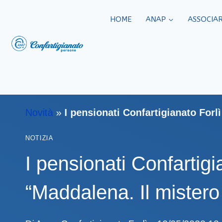
HOME
ANAP
ASSOCIAR
Novità
»
I pensionati Confartigianato For
NOTIZIA
I pensionati Confartig
“Maddalena. Il mistero