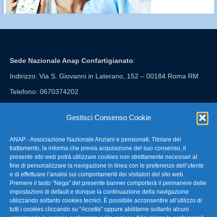
Sede Nazionale Anap Confartigianato
:
Indirizzo: Via S. Giovanni in Laterano, 152 – 00184 Roma RM
Telefono: 0670374202
E-mail: anap@confartigianato.it
Gestisci Consenso Cookie
ANAP - Associazione Nazionale Anziani e pensionati, Titolare del
FAQ – Domande Frequenti
trattamento, la informa che previa acquisizione del suo consenso, il
presente sito web potrà utilizzare cookies non strettamente necessari al
fine di personalizzare la navigazione in linea con le preferenze dell’utente
La nostra Newsletter
e di effettuare l’analisi sui comportamenti dei visitatori del sito web.
Premere il tasto “Nega” del presente banner comporterà il permanere delle
Link Utili
impostazioni di default e dunque la continuazione della navigazione
utilizzando soltanto cookies tecnici. È possibile acconsentire all’utilizzo di
tutti i cookies cliccando su “Accetta” oppure abilitarne soltanto alcuni
TG Confartigianato