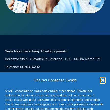
Sede Nazionale Anap Confartigianato
:
Indirizzo: Via S. Giovanni in Laterano, 152 – 00184 Roma RM
Telefono: 0670374202
E-mail: anap@confartigianato.it
Gestisci Consenso Cookie
ANAP - Associazione Nazionale Anziani e pensionati, Titolare del
FAQ – Domande Frequenti
trattamento, la informa che previa acquisizione del suo consenso, il
presente sito web potrà utilizzare cookies non strettamente necessari al
fine di personalizzare la navigazione in linea con le preferenze dell’utente
La nostra Newsletter
e di effettuare l’analisi sui comportamenti dei visitatori del sito web.