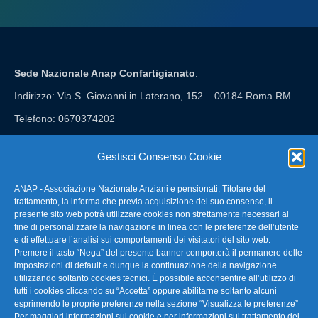
Sede Nazionale Anap Confartigianato
:
Indirizzo: Via S. Giovanni in Laterano, 152 – 00184 Roma RM
Telefono: 0670374202
E-mail: anap@confartigianato.it
Gestisci Consenso Cookie
ANAP - Associazione Nazionale Anziani e pensionati, Titolare del
FAQ – Domande Frequenti
trattamento, la informa che previa acquisizione del suo consenso, il
presente sito web potrà utilizzare cookies non strettamente necessari al
fine di personalizzare la navigazione in linea con le preferenze dell’utente
La nostra Newsletter
e di effettuare l’analisi sui comportamenti dei visitatori del sito web.
Premere il tasto “Nega” del presente banner comporterà il permanere delle
Link Utili
impostazioni di default e dunque la continuazione della navigazione
utilizzando soltanto cookies tecnici. È possibile acconsentire all’utilizzo di
tutti i cookies cliccando su “Accetta” oppure abilitarne soltanto alcuni
TG Confartigianato
esprimendo le proprie preferenze nella sezione “Visualizza le preferenze”
Per maggiori informazioni sui cookie e per informazioni sul trattamento dei