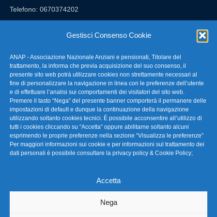
Telefono: 0670374202
E-mail: anap@confartigianato.it
Gestisci Consenso Cookie
ANAP - Associazione Nazionale Anziani e pensionati, Titolare del
FAQ – Domande Frequenti
trattamento, la informa che previa acquisizione del suo consenso, il
presente sito web potrà utilizzare cookies non strettamente necessari al
fine di personalizzare la navigazione in linea con le preferenze dell’utente
La nostra Newsletter
e di effettuare l’analisi sui comportamenti dei visitatori del sito web.
Premere il tasto “Nega” del presente banner comporterà il permanere delle
Link Utili
impostazioni di default e dunque la continuazione della navigazione
utilizzando soltanto cookies tecnici. È possibile acconsentire all’utilizzo di
tutti i cookies cliccando su “Accetta” oppure abilitarne soltanto alcuni
TG Confartigianato
esprimendo le proprie preferenze nella sezione “Visualizza le preferenze”
Per maggiori informazioni sui cookie e per informazioni sul trattamento dei
Privacy & Cookie Policy
dati personali è possibile consultare la
privacy policy & Cookie Policy
;
Accetta
Seguici
Nega