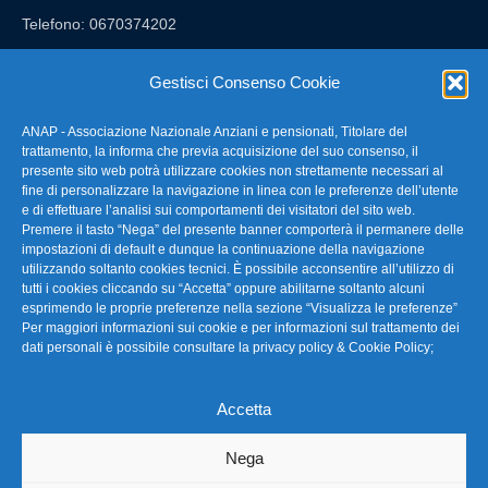
Telefono: 0670374202
E-mail: anap@confartigianato.it
Gestisci Consenso Cookie
ANAP - Associazione Nazionale Anziani e pensionati, Titolare del
FAQ – Domande Frequenti
trattamento, la informa che previa acquisizione del suo consenso, il
presente sito web potrà utilizzare cookies non strettamente necessari al
fine di personalizzare la navigazione in linea con le preferenze dell’utente
La nostra Newsletter
e di effettuare l’analisi sui comportamenti dei visitatori del sito web.
Premere il tasto “Nega” del presente banner comporterà il permanere delle
Link Utili
impostazioni di default e dunque la continuazione della navigazione
utilizzando soltanto cookies tecnici. È possibile acconsentire all’utilizzo di
tutti i cookies cliccando su “Accetta” oppure abilitarne soltanto alcuni
TG Confartigianato
esprimendo le proprie preferenze nella sezione “Visualizza le preferenze”
Per maggiori informazioni sui cookie e per informazioni sul trattamento dei
Privacy & Cookie Policy
dati personali è possibile consultare la
privacy policy & Cookie Policy
;
Accetta
Seguici
Nega