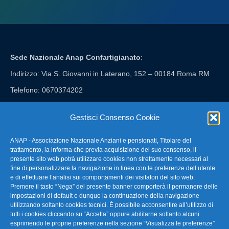
Sede Nazionale Anap Confartigianato
:
Indirizzo: Via S. Giovanni in Laterano, 152 – 00184 Roma RM
Telefono: 0670374202
E-mail: anap@confartigianato.it
Gestisci Consenso Cookie
ANAP - Associazione Nazionale Anziani e pensionati, Titolare del
FAQ – Domande Frequenti
trattamento, la informa che previa acquisizione del suo consenso, il
presente sito web potrà utilizzare cookies non strettamente necessari al
fine di personalizzare la navigazione in linea con le preferenze dell’utente
La nostra Newsletter
e di effettuare l’analisi sui comportamenti dei visitatori del sito web.
Premere il tasto “Nega” del presente banner comporterà il permanere delle
Link Utili
impostazioni di default e dunque la continuazione della navigazione
utilizzando soltanto cookies tecnici. È possibile acconsentire all’utilizzo di
tutti i cookies cliccando su “Accetta” oppure abilitarne soltanto alcuni
TG Confartigianato
esprimendo le proprie preferenze nella sezione “Visualizza le preferenze”