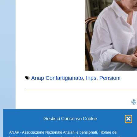
Anap Confartigianato
,
Inps
,
Pensioni
Gestisci Consenso Cookie
ANAP - Associazione Nazionale Anziani e pensionati, Titolare del