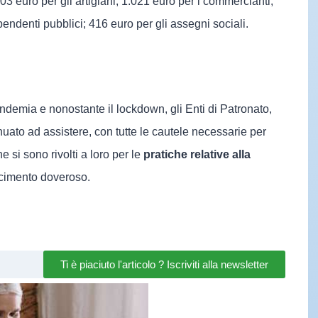
003 euro per gli artigiani; 1.021 euro per i commercianti;
pendenti pubblici; 416 euro per gli assegni sociali.
demia e nonostante il lockdown, gli Enti di Patronato,
nuato ad assistere, con tutte le cautele necessarie per
e si sono rivolti a loro per le
pratiche relative alla
oscimento doveroso.
Ti è piaciuto l'articolo ? Iscriviti alla newsletter