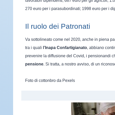
lavoratori dipendenti; 687 euro per gli agricoli; 1.
270 euro per i parasubordinati; 1998 euro per i di
Il ruolo dei Patronati
Va sottolineato come nel 2020, anche in piena pan
tra i quali
l’Inapa Confartigianato
, abbiano conti
prevenire la diffusione del Covid, i pensionandi ch
pensione
. Si tratta, a nostro avviso, di un ricon
Foto di cottonbro da Pexels