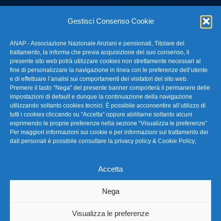
E-mail: anap@confartigianato.it
Gestisci Consenso Cookie
ANAP - Associazione Nazionale Anziani e pensionati, Titolare del
FAQ – Domande Frequenti
trattamento, la informa che previa acquisizione del suo consenso, il
presente sito web potrà utilizzare cookies non strettamente necessari al
fine di personalizzare la navigazione in linea con le preferenze dell’utente
La nostra Newsletter
e di effettuare l’analisi sui comportamenti dei visitatori del sito web.
Premere il tasto “Nega” del presente banner comporterà il permanere delle
Link Utili
impostazioni di default e dunque la continuazione della navigazione
utilizzando soltanto cookies tecnici. È possibile acconsentire all’utilizzo di
tutti i cookies cliccando su “Accetta” oppure abilitarne soltanto alcuni
TG Confartigianato
esprimendo le proprie preferenze nella sezione “Visualizza le preferenze”
Per maggiori informazioni sui cookie e per informazioni sul trattamento dei
Privacy & Cookie Policy
dati personali è possibile consultare la
privacy policy & Cookie Policy
;
Accetta
Seguici
Nega
Visualizza le preferenze