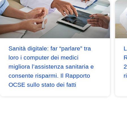
Sanità digitale: far “parlare” tra
L
loro i computer dei medici
R
migliora l’assistenza sanitaria e
2
consente risparmi. Il Rapporto
r
OCSE sullo stato dei fatti