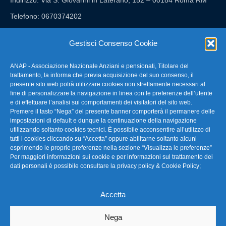
Indirizzo: Via S. Giovanni in Laterano, 152 – 00184 Roma RM
Telefono: 0670374202
E-mail: anap@confartigianato.it
Gestisci Consenso Cookie
ANAP - Associazione Nazionale Anziani e pensionati, Titolare del
FAQ – Domande Frequenti
trattamento, la informa che previa acquisizione del suo consenso, il
presente sito web potrà utilizzare cookies non strettamente necessari al
fine di personalizzare la navigazione in linea con le preferenze dell’utente
La nostra Newsletter
e di effettuare l’analisi sui comportamenti dei visitatori del sito web.
Premere il tasto “Nega” del presente banner comporterà il permanere delle
Link Utili
impostazioni di default e dunque la continuazione della navigazione
utilizzando soltanto cookies tecnici. È possibile acconsentire all’utilizzo di
tutti i cookies cliccando su “Accetta” oppure abilitarne soltanto alcuni
TG Confartigianato
esprimendo le proprie preferenze nella sezione “Visualizza le preferenze”
Per maggiori informazioni sui cookie e per informazioni sul trattamento dei
Privacy & Cookie Policy
dati personali è possibile consultare la
privacy policy & Cookie Policy
;
Accetta
Seguici
Nega