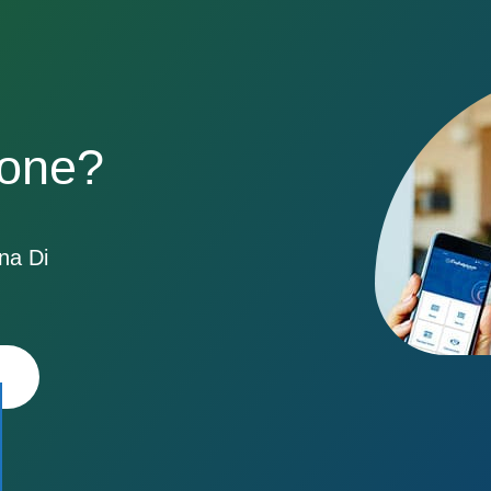
sone?
ona Di