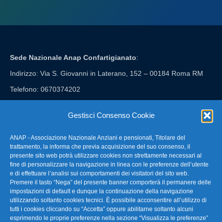
Sede Nazionale Anap Confartigianato
:
Indirizzo: Via S. Giovanni in Laterano, 152 – 00184 Roma RM
Telefono: 0670374202
E-mail: anap@confartigianato.it
Gestisci Consenso Cookie
ANAP - Associazione Nazionale Anziani e pensionati, Titolare del
FAQ – Domande Frequenti
trattamento, la informa che previa acquisizione del suo consenso, il
presente sito web potrà utilizzare cookies non strettamente necessari al
fine di personalizzare la navigazione in linea con le preferenze dell’utente
La nostra Newsletter
e di effettuare l’analisi sui comportamenti dei visitatori del sito web.
Premere il tasto “Nega” del presente banner comporterà il permanere delle
Link Utili
impostazioni di default e dunque la continuazione della navigazione
utilizzando soltanto cookies tecnici. È possibile acconsentire all’utilizzo di
tutti i cookies cliccando su “Accetta” oppure abilitarne soltanto alcuni
TG Confartigianato
esprimendo le proprie preferenze nella sezione “Visualizza le preferenze”