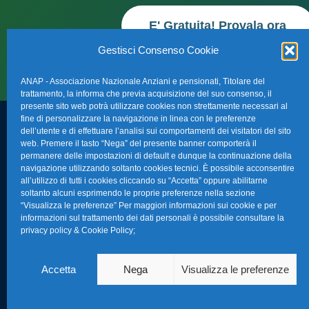
E' Gratuita! Provala ora
Gestisci Consenso Cookie
ANAP - Associazione Nazionale Anziani e pensionati, Titolare del
trattamento, la informa che previa acquisizione del suo consenso, il
presente sito web potrà utilizzare cookies non strettamente necessari al
fine di personalizzare la navigazione in linea con le preferenze
dell’utente e di effettuare l’analisi sui comportamenti dei visitatori del sito
FAQ – Domande 
web. Premere il tasto “Nega” del presente banner comporterà il
Sede Nazionale Anap Confartigianato
:
permanere delle impostazioni di default e dunque la continuazione della
Indirizzo: Via S. Giovanni in Laterano,
navigazione utilizzando soltanto cookies tecnici. È possibile acconsentire
La nostra Newsle
all’utilizzo di tutti i cookies cliccando su “Accetta” oppure abilitarne
152 – 00184 Roma RM
soltanto alcuni esprimendo le proprie preferenze nella sezione
Link Utili
“Visualizza le preferenze” Per maggiori informazioni sui cookie e per
Telefono: 0670374202
informazioni sul trattamento dei dati personali è possibile consultare la
privacy policy & Cookie Policy
;
E-mail: anap@confartigianato.it
TG Confartigian
Privacy & Cookie
Accetta
Nega
Visualizza le preferenze