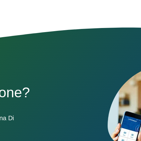
sone?
ona Di