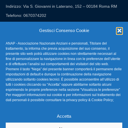
Indirizzo: Via S. Giovanni in Laterano, 152 – 00184 Roma RM
Telefono: 0670374202
E-mail: anap@confartigianato.it
Gestisci Consenso Cookie
ANAP - Associazione Nazionale Anziani e pensionati, Titolare del
FAQ – Domande Frequenti
trattamento, la informa che previa acquisizione del suo consenso, il
presente sito web potrà utilizzare cookies non strettamente necessari al
fine di personalizzare la navigazione in linea con le preferenze dell’utente
La nostra Newsletter
e di effettuare l’analisi sui comportamenti dei visitatori del sito web.
Premere il tasto “Nega” del presente banner comporterà il permanere delle
Link Utili
impostazioni di default e dunque la continuazione della navigazione
utilizzando soltanto cookies tecnici. È possibile acconsentire all’utilizzo di
tutti i cookies cliccando su “Accetta” oppure abilitarne soltanto alcuni
TG Confartigianato
esprimendo le proprie preferenze nella sezione “Visualizza le preferenze”
Per maggiori informazioni sui cookie e per informazioni sul trattamento dei
Privacy & Cookie Policy
dati personali è possibile consultare la
privacy policy & Cookie Policy
;
Accetta
Seguici