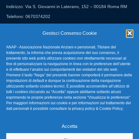
Indirizzo: Via S. Giovanni in Laterano, 152 – 00184 Roma RM
Telefono: 0670374202
E-mail: anap@confartigianato.it
Gestisci Consenso Cookie
ANAP - Associazione Nazionale Anziani e pensionati, Titolare del
FAQ – Domande Frequenti
trattamento, la informa che previa acquisizione del suo consenso, il
presente sito web potrà utilizzare cookies non strettamente necessari al
fine di personalizzare la navigazione in linea con le preferenze dell’utente
La nostra Newsletter
e di effettuare l’analisi sui comportamenti dei visitatori del sito web.
Premere il tasto “Nega” del presente banner comporterà il permanere delle
Link Utili
impostazioni di default e dunque la continuazione della navigazione
utilizzando soltanto cookies tecnici. È possibile acconsentire all’utilizzo di
tutti i cookies cliccando su “Accetta” oppure abilitarne soltanto alcuni
TG Confartigianato
esprimendo le proprie preferenze nella sezione “Visualizza le preferenze”
Per maggiori informazioni sui cookie e per informazioni sul trattamento dei
Privacy & Cookie Policy
dati personali è possibile consultare la
privacy policy & Cookie Policy
;
Accetta
Seguici