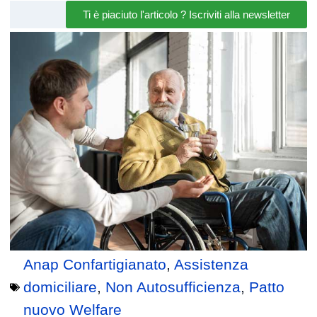
Ti è piaciuto l'articolo ? Iscriviti alla newsletter
Anap Confartigianato
,
Assistenza
domiciliare
,
Non Autosufficienza
,
Patto
nuovo Welfare