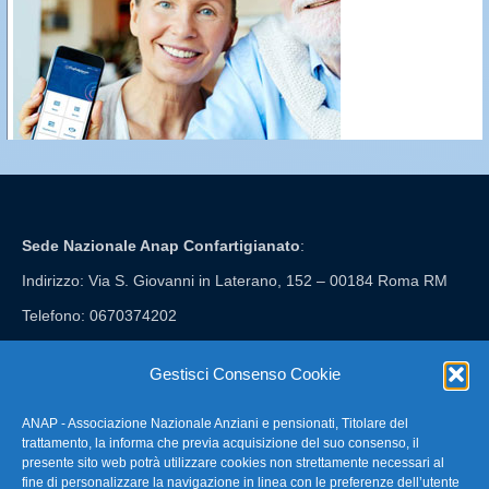
Sede Nazionale Anap Confartigianato
:
Indirizzo: Via S. Giovanni in Laterano, 152 – 00184 Roma RM
Telefono: 0670374202
E-mail: anap@confartigianato.it
Gestisci Consenso Cookie
ANAP - Associazione Nazionale Anziani e pensionati, Titolare del
FAQ – Domande Frequenti
trattamento, la informa che previa acquisizione del suo consenso, il
presente sito web potrà utilizzare cookies non strettamente necessari al
fine di personalizzare la navigazione in linea con le preferenze dell’utente