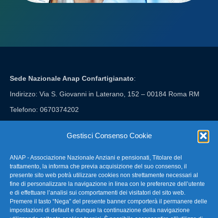
Sede Nazionale Anap Confartigianato
:
Indirizzo: Via S. Giovanni in Laterano, 152 – 00184 Roma RM
Telefono: 0670374202
E-mail: anap@confartigianato.it
Gestisci Consenso Cookie
ANAP - Associazione Nazionale Anziani e pensionati, Titolare del
FAQ – Domande Frequenti
trattamento, la informa che previa acquisizione del suo consenso, il
presente sito web potrà utilizzare cookies non strettamente necessari al
fine di personalizzare la navigazione in linea con le preferenze dell’utente
La nostra Newsletter
e di effettuare l’analisi sui comportamenti dei visitatori del sito web.
Premere il tasto “Nega” del presente banner comporterà il permanere delle
Link Utili
impostazioni di default e dunque la continuazione della navigazione