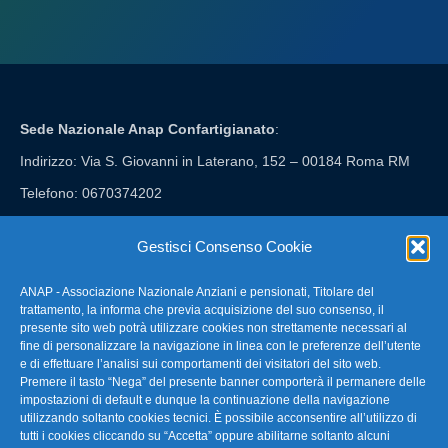
Sede Nazionale Anap Confartigianato
:
Indirizzo: Via S. Giovanni in Laterano, 152 – 00184 Roma RM
Telefono: 0670374202
E-mail: anap@confartigianato.it
Gestisci Consenso Cookie
ANAP - Associazione Nazionale Anziani e pensionati, Titolare del
FAQ – Domande Frequenti
trattamento, la informa che previa acquisizione del suo consenso, il
presente sito web potrà utilizzare cookies non strettamente necessari al
fine di personalizzare la navigazione in linea con le preferenze dell’utente
La nostra Newsletter
e di effettuare l’analisi sui comportamenti dei visitatori del sito web.
Premere il tasto “Nega” del presente banner comporterà il permanere delle
Link Utili
impostazioni di default e dunque la continuazione della navigazione
utilizzando soltanto cookies tecnici. È possibile acconsentire all’utilizzo di
tutti i cookies cliccando su “Accetta” oppure abilitarne soltanto alcuni
TG Confartigianato