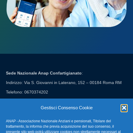
Sede Nazionale Anap Confartigianato
:
Indirizzo: Via S. Giovanni in Laterano, 152 – 00184 Roma RM
Telefono: 0670374202
E-mail: anap@confartigianato.it
Gestisci Consenso Cookie
ANAP - Associazione Nazionale Anziani e pensionati, Titolare del
FAQ – Domande Frequenti
trattamento, la informa che previa acquisizione del suo consenso, il
presente sito web potrà utilizzare cookies non strettamente necessari al