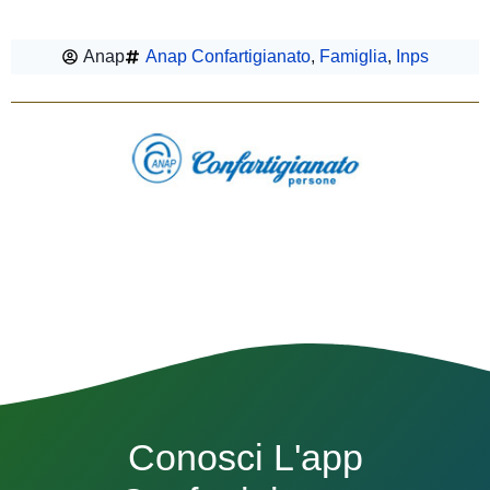
Anap
Anap Confartigianato
,
Famiglia
,
Inps
Conosci L'app