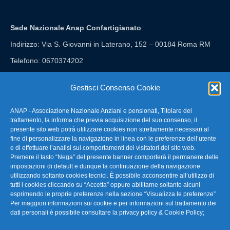
Sede Nazionale Anap Confartigianato
:
Indirizzo: Via S. Giovanni in Laterano, 152 – 00184 Roma RM
Telefono: 0670374202
E-mail: anap@confartigianato.it
Gestisci Consenso Cookie
ANAP - Associazione Nazionale Anziani e pensionati, Titolare del
FAQ – Domande Frequenti
trattamento, la informa che previa acquisizione del suo consenso, il
presente sito web potrà utilizzare cookies non strettamente necessari al
fine di personalizzare la navigazione in linea con le preferenze dell’utente
La nostra Newsletter
e di effettuare l’analisi sui comportamenti dei visitatori del sito web.
Premere il tasto “Nega” del presente banner comporterà il permanere delle
Link Utili
impostazioni di default e dunque la continuazione della navigazione
utilizzando soltanto cookies tecnici. È possibile acconsentire all’utilizzo di
tutti i cookies cliccando su “Accetta” oppure abilitarne soltanto alcuni
TG Confartigianato
esprimendo le proprie preferenze nella sezione “Visualizza le preferenze”
Per maggiori informazioni sui cookie e per informazioni sul trattamento dei
Privacy & Cookie Policy
dati personali è possibile consultare la
privacy policy & Cookie Policy
;