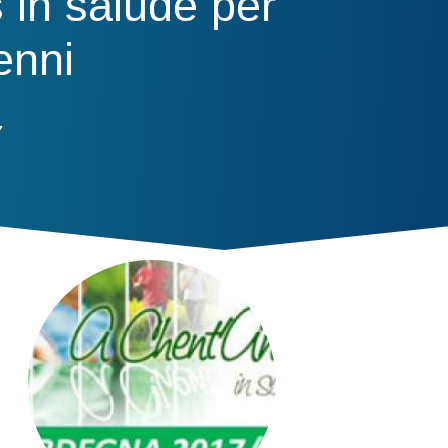
 in salude per
5enni
7