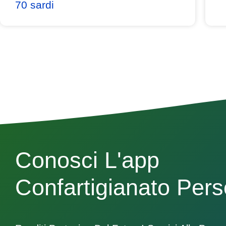
70 sardi
Conosci L'app
Confartigianato Per