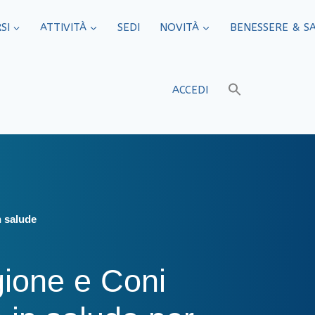
SI
ATTIVITÀ
SEDI​
NOVITÀ
BENESSERE & S
ACCEDI
n salude
gione e Coni