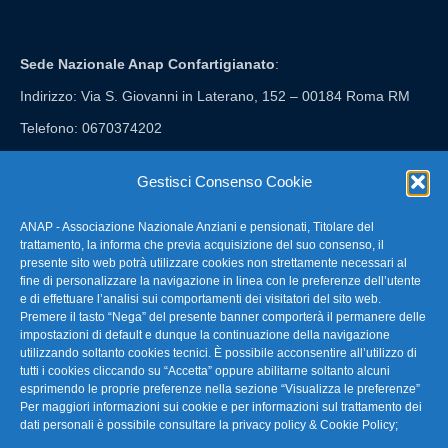
Sede Nazionale Anap Confartigianato
:
Indirizzo: Via S. Giovanni in Laterano, 152 – 00184 Roma RM
Telefono: 0670374202
E-mail: anap@confartigianato.it
Gestisci Consenso Cookie
ANAP - Associazione Nazionale Anziani e pensionati, Titolare del
FAQ – Domande Frequenti
trattamento, la informa che previa acquisizione del suo consenso, il
presente sito web potrà utilizzare cookies non strettamente necessari al
fine di personalizzare la navigazione in linea con le preferenze dell’utente
La nostra Newsletter
e di effettuare l’analisi sui comportamenti dei visitatori del sito web.
Premere il tasto “Nega” del presente banner comporterà il permanere delle
Link Utili
impostazioni di default e dunque la continuazione della navigazione
utilizzando soltanto cookies tecnici. È possibile acconsentire all’utilizzo di
tutti i cookies cliccando su “Accetta” oppure abilitarne soltanto alcuni
TG Confartigianato
esprimendo le proprie preferenze nella sezione “Visualizza le preferenze”
Per maggiori informazioni sui cookie e per informazioni sul trattamento dei
Privacy & Cookie Policy
dati personali è possibile consultare la
privacy policy & Cookie Policy
;