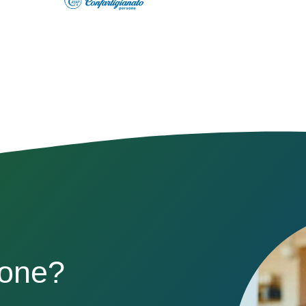
sone?