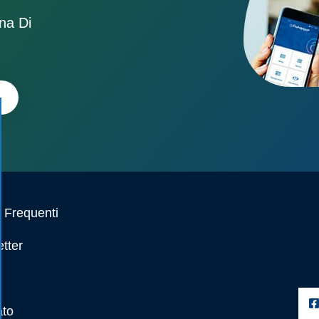
ona Di
Frequenti
tter
ato