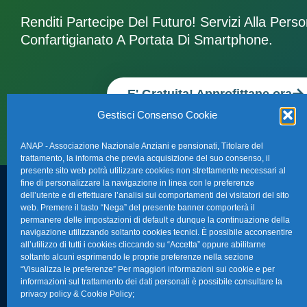
Renditi Partecipe Del Futuro! Servizi Alla Pers
Confartigianato A Portata Di Smartphone.
E' Gratuita! Approfittane ora
Gestisci Consenso Cookie
ANAP - Associazione Nazionale Anziani e pensionati, Titolare del
trattamento, la informa che previa acquisizione del suo consenso, il
presente sito web potrà utilizzare cookies non strettamente necessari al
fine di personalizzare la navigazione in linea con le preferenze
dell’utente e di effettuare l’analisi sui comportamenti dei visitatori del sito
FAQ – Domande 
web. Premere il tasto “Nega” del presente banner comporterà il
Sede Nazionale Anap Confartigianato
:
permanere delle impostazioni di default e dunque la continuazione della
Indirizzo: Via S. Giovanni in Laterano,
navigazione utilizzando soltanto cookies tecnici. È possibile acconsentire
La nostra Newsle
all’utilizzo di tutti i cookies cliccando su “Accetta” oppure abilitarne
152 – 00184 Roma RM
soltanto alcuni esprimendo le proprie preferenze nella sezione
Link Utili
“Visualizza le preferenze” Per maggiori informazioni sui cookie e per
Telefono: 0670374202
informazioni sul trattamento dei dati personali è possibile consultare la
privacy policy & Cookie Policy
;
E-mail: anap@confartigianato.it
TG Confartigian