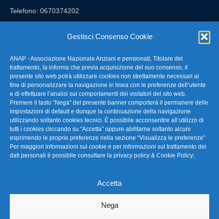
Telefono: 0670374202
E-mail: anap@confartigianato.it
Gestisci Consenso Cookie
ANAP - Associazione Nazionale Anziani e pensionati, Titolare del
FAQ – Domande Frequenti
trattamento, la informa che previa acquisizione del suo consenso, il
presente sito web potrà utilizzare cookies non strettamente necessari al
fine di personalizzare la navigazione in linea con le preferenze dell’utente
La nostra Newsletter
e di effettuare l’analisi sui comportamenti dei visitatori del sito web.
Premere il tasto “Nega” del presente banner comporterà il permanere delle
Link Utili
impostazioni di default e dunque la continuazione della navigazione
utilizzando soltanto cookies tecnici. È possibile acconsentire all’utilizzo di
tutti i cookies cliccando su “Accetta” oppure abilitarne soltanto alcuni
TG Confartigianato
esprimendo le proprie preferenze nella sezione “Visualizza le preferenze”
Per maggiori informazioni sui cookie e per informazioni sul trattamento dei
Privacy & Cookie Policy
dati personali è possibile consultare la
privacy policy & Cookie Policy
;
Accetta
Seguici
Nega