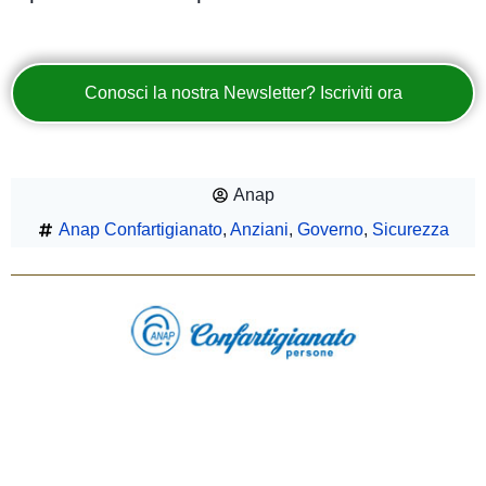
Conosci la nostra Newsletter? Iscriviti ora
Anap
Anap Confartigianato
,
Anziani
,
Governo
,
Sicurezza