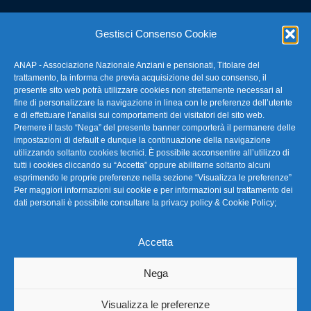
E-mail: anap@confartigianato.it
Gestisci Consenso Cookie
ANAP - Associazione Nazionale Anziani e pensionati, Titolare del
FAQ – Domande Frequenti
trattamento, la informa che previa acquisizione del suo consenso, il
presente sito web potrà utilizzare cookies non strettamente necessari al
fine di personalizzare la navigazione in linea con le preferenze dell’utente
La nostra Newsletter
e di effettuare l’analisi sui comportamenti dei visitatori del sito web.
Premere il tasto “Nega” del presente banner comporterà il permanere delle
Link Utili
impostazioni di default e dunque la continuazione della navigazione
utilizzando soltanto cookies tecnici. È possibile acconsentire all’utilizzo di
tutti i cookies cliccando su “Accetta” oppure abilitarne soltanto alcuni
TG Confartigianato
esprimendo le proprie preferenze nella sezione “Visualizza le preferenze”
Per maggiori informazioni sui cookie e per informazioni sul trattamento dei
Privacy & Cookie Policy
dati personali è possibile consultare la
privacy policy & Cookie Policy
;
Accetta
Seguici
Nega
Visualizza le preferenze