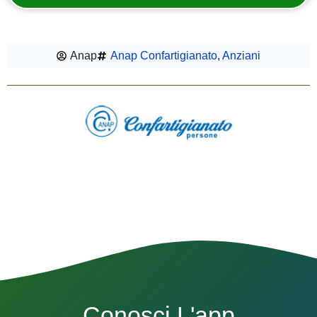
Anap
Anap Confartigianato
,
Anziani
Conosci L'app