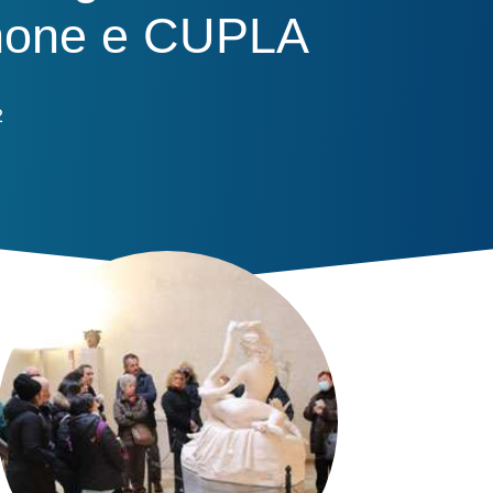
none e CUPLA
2