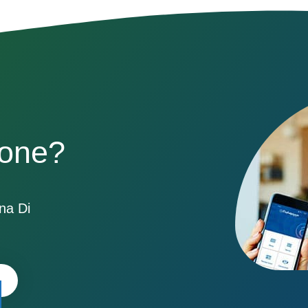
sone?
ona Di