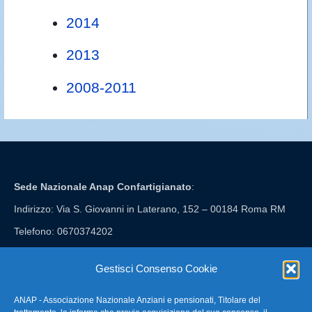
2014
2013
2008-2011
Sede Nazionale Anap Confartigianato
:
Indirizzo: Via S. Giovanni in Laterano, 152 – 00184 Roma RM
Telefono: 0670374202
E-mail: anap@confartigianato.it
Gestisci Consenso Cookie
ANAP - Associazione Nazionale Anziani e pensionati, Titolare del
FAQ – Domande Frequenti