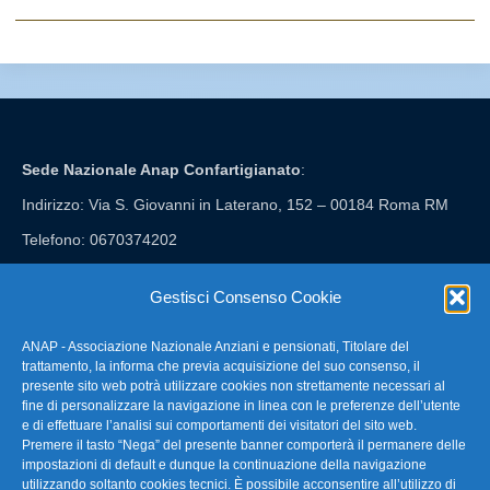
Sede Nazionale Anap Confartigianato
:
Indirizzo: Via S. Giovanni in Laterano, 152 – 00184 Roma RM
Telefono: 0670374202
E-mail: anap@confartigianato.it
Gestisci Consenso Cookie
ANAP - Associazione Nazionale Anziani e pensionati, Titolare del
FAQ – Domande Frequenti
trattamento, la informa che previa acquisizione del suo consenso, il
presente sito web potrà utilizzare cookies non strettamente necessari al
fine di personalizzare la navigazione in linea con le preferenze dell’utente
La nostra Newsletter
e di effettuare l’analisi sui comportamenti dei visitatori del sito web.
Premere il tasto “Nega” del presente banner comporterà il permanere delle
Link Utili
impostazioni di default e dunque la continuazione della navigazione
utilizzando soltanto cookies tecnici. È possibile acconsentire all’utilizzo di